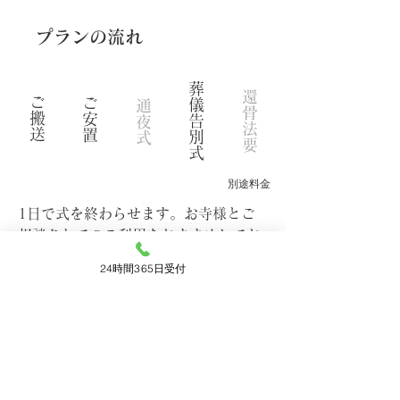
​プランの流れ
葬
還
ご
ご
儀
通
骨
搬
安
告
夜
法
送
置
別
式
要
式
別途料金
1日で式を終わらせます。お寺様とご
相談されてのご利用をおすすめしてお
ります。
24時間365日受付
少人数の家族葬