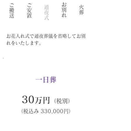
お
ご
ご
通
火
別
搬
安
夜
葬
れ
送
置
式
お花入れ式で通夜葬儀を省略してお別
れをいたします。
一日葬
30
万円
（税別）
（税込み 330,000円）