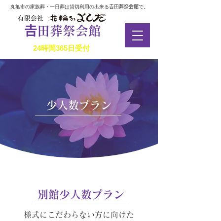
丸亀市の家族葬・一日葬は貸切利用の出来る𠮷田葬祭会館で。
有限会社
​𠮷田葬祭会館
24時間365日受付
少人数プラン
別館少人数プラン
様式にこだわらない方に向けた