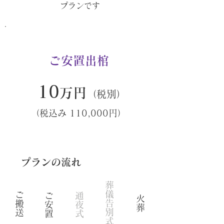
プランです
ご安置出棺
10
万円
（税別）
（税込み 110,000円）
​プランの流れ
葬
儀
ご
ご
通
火
告
搬
安
夜
葬
別
送
置
式
式